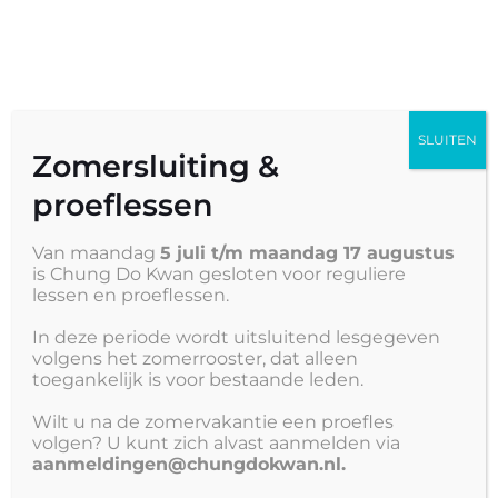
Nederlands
ZWARTE BAND –
BLACK BELT
SLUITEN
Details
Zomersluiting &
proeflessen
GRATIS PARKEREN
When & Where
Van maandag
5 juli t/m maandag 17 augustus
is Chung Do Kwan gesloten voor reguliere
lessen en proeflessen.
September 23, 2023 (2:30 pm) – September 23, 2023 (5:30
pm)
In deze periode wordt uitsluitend lesgegeven
volgens het zomerrooster, dat alleen
AALSMEER NIEUWER OOSTEINDE PCBS De Brug
toegankelijk is voor bestaande leden.
Catharina Amalialaan 66-D, 1432 JT Aalsmeer
Wilt u na de zomervakantie een proefles
Geef een reactie
volgen? U kunt zich alvast aanmelden via
aanmeldingen@chungdokwan.nl.
Je e-mailadres wordt niet gepubliceerd.
Vereiste velden