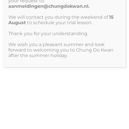
your request to
aanmeldingen@chungdokwan.nl.
Mijn naam, e-mail en site opslaan in deze browser voor de
volgende keer wanneer ik een reactie plaats.
We will contact you during the weekend of
15
August
to schedule your trial lesson.
Thank you for your understanding.
We wish you a pleasant summer and look
forward to welcoming you to Chung Do Kwan
after the summer holiday.
Meld je vandaag nog aan
voor een gratis en
vrijblijvende proefles!
Aanmelden