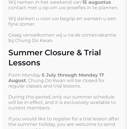
Wij nemen in het weekend van
15 augustus
zijn gemarkeerd met
*
contact met u op om uw proefles in te plannen.
Reactie
*
Wij danken u voor uw begrip en wensen u een
fijne zomer.
Graag verwelkomen wij u na de zomervakantie
bij Chung Do Kwan.
Summer Closure & Trial
Lessons
From Monday
5 July through Monday 17
Naam
*
August
, Chung Do Kwan will be closed for
regular classes and trial lessons.
E-mail
*
During this period, only our summer schedule
will be in effect, and it is exclusively available to
current members.
Site
If you would like to register for a trial lesson after
the summer holiday, you are welcome to send