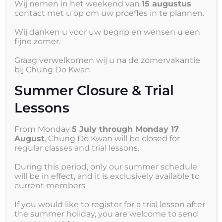
Wij nemen in het weekend van
15 augustus
Ook binnen de sport stijgen de exploitatiekosten
contact met u op om uw proefles in te plannen.
enorm, waaronder de kosten voor de accommodaties
en nieuwe trainingsmaterialen. Onze unieke
Wij danken u voor uw begrip en wensen u een
buitenlessen, welke plaats hebben gevonden tijdens de
fijne zomer.
Corona pandemie kennen helaas ook een
eindafrekening: alle nieuwe materialen die eigenlijk
Graag verwelkomen wij u na de zomervakantie
bij Chung Do Kwan.
bestemd waren voor de komende twee seizoenen zijn
helaas door het buiten gebruik (o.a. door
Summer Closure & Trial
buitenschoenen en de slechte weersomstandigheden)
al enorm beschadigd geraakt, waarvan sommige
Lessons
inmiddels zelfs alweer aan vervanging toe zijn.
From Monday
5 July through Monday 17
Wij zoeken sponsors
August
, Chung Do Kwan will be closed for
regular classes and trial lessons.
Ook voor dit jaar zijn wij weer op zoek naar nieuwe
sponsoren die wij uiteraard niet alleen persoonlijk, maar
During this period, only our summer schedule
ook via alle mogelijke kanalen in het zonnetje zullen
will be in effect, and it is exclusively available to
current members.
zetten. Ook verschijnt dit dankbericht (met logo) in
onze eigen clubkrant en wordt deze vermeld op onze
If you would like to register for a trial lesson after
website.
the summer holiday, you are welcome to send