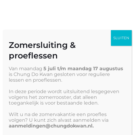
Nederlands
SLUITEN
SPONSORING
Zomersluiting &
proeflessen
Van maandag
5 juli t/m maandag 17 augustus
is Chung Do Kwan gesloten voor reguliere
lessen en proeflessen.
In deze periode wordt uitsluitend lesgegeven
SPONSORS
GEZOCHT
volgens het zomerrooster, dat alleen
toegankelijk is voor bestaande leden.
Wilt u na de zomervakantie een proefles
volgen? U kunt zich alvast aanmelden via
Chung Do Kwan is altijd enorm gebaat en geholpen
aanmeldingen@chungdokwan.nl.
met de steun van ouders, vrienden en het bedrijfsleven.