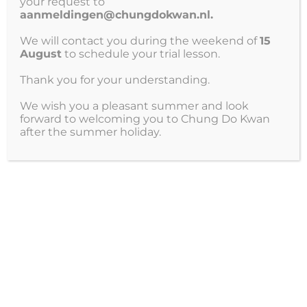
your request to
Belangrijk: wij zoeken nog een hoofdsponsor voor
aanmeldingen@chungdokwan.nl.
het seizoen 2023-2024! Bij hoofdsponsoring zal uw
bedrijfslogo ook op de pakken van het
We will contact you during the weekend of
15
instructieteam worden gezet en een eigen zichtbare
August
to schedule your trial lesson.
vlag/banner tijdens onze activiteiten worden
Thank you for your understanding.
uitgedragen.
Wij gebruiken de ontvangen sponsoring voor nieuwe
We wish you a pleasant summer and look
forward to welcoming you to Chung Do Kwan
trainingsmaterialen voor onze club en om onze
after the summer holiday.
activiteiten nog leuker te kunnen maken!
Heeft u interesse in sponsoring van onze club? Neem
dan contact op via
david@chungdokwan.nl
of via de
Whatsapp 06-25433375
Uw logo ook hier? Neem contact met ons op.