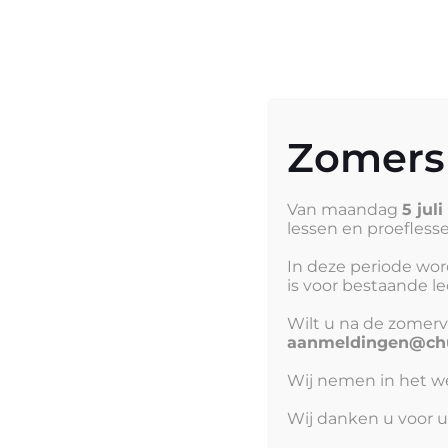
Herfstvakan
Home
O
gesloten)
Zomersl
Details
Van maandag
5 jul
lessen en proeflesse
Met de herfstvakantie zijn wij gesloten en niet 
In deze periode wor
Waar & wanneer
is voor bestaande l
Wilt u na de zomerv
aanmeldingen@chu
October 23, 2023 (12:00 am) – October 29, 2023 
Wij nemen in het 
Geef een reactie
Wij danken u voor u