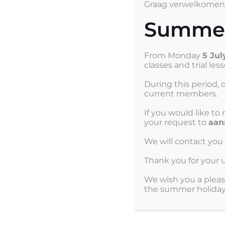
Je e-mailadres wordt niet gepubliceerd.
Vereis
Graag verwelkomen 
Summer 
Reactie
*
From Monday
5 Ju
classes and trial les
During this period, o
current members.
If you would like to
your request to
aan
We will contact yo
Naam
*
Thank you for your 
E-mail
*
We wish you a plea
the summer holiday
Site