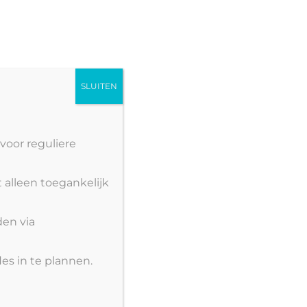
dan
Nederlands
peciaal aanbod
Leden
Contact
SLUITEN
voor reguliere
 alleen toegankelijk
den via
es in te plannen.