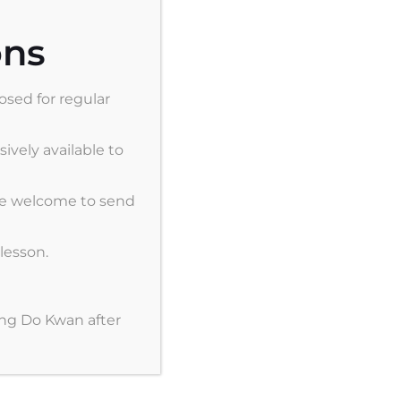
ons
osed for regular
sively available to
 are welcome to send
lesson.
ng Do Kwan after