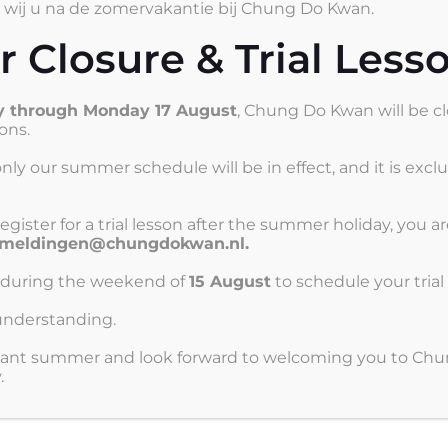
te velden zijn gemarkeerd met
*
wij u na de zomervakantie bij Chung Do Kwan.
Closure & Trial Less
ly through Monday 17 August
, Chung Do Kwan will be cl
sons.
nly our summer schedule will be in effect, and it is exclu
 register for a trial lesson after the summer holiday, you
meldingen@chungdokwan.nl.
u during the weekend of
15 August
to schedule your trial 
understanding.
sant summer and look forward to welcoming you to Chu
.