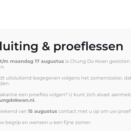
tie (Wij zijn 
nze school
Lesinformatie
Lesaanbod
S
uiting & proeflessen
i t/m maandag 17 augustus
is Chung Do Kwan gesloten 
n.
bereikbaar.
dt uitsluitend lesgegeven volgens het zomerrooster, dat
eden.
akantie een proefles volgen? U kunt zich alvast aanmel
ngdokwan.nl.
(12:00 am)
weekend van
15 augustus
contact met u op om uw proefl
w begrip en wensen u een fijne zomer.